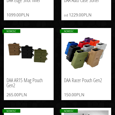
DAA Edge Shot Timer
DAA Auto Case Sorter
1099.00PLN
1229.00PLN
od
NOWOŚĆ
NOWOŚĆ
DAA AR15 Mag Pouch
DAA Racer Pouch Gen2
Gen2
265.00PLN
150.00PLN
NOWOŚĆ
NOWOŚĆ