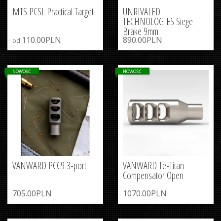
MTS PCSL Practical Target
UNRIVALED
TECHNOLOGIES Siege
Brake 9mm
110.00PLN
890.00PLN
od
NOWOŚĆ
NOWOŚĆ
VANWARD PCC9 3-port
VANWARD Te-Titan
Compensator Open
705.00PLN
1070.00PLN