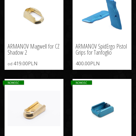
ARMANOV Magwell for CZ
ARMANOV SpidErgo Pistol
Shadow 2
Grips for Tanfoglio
419.00PLN
400.00PLN
od
NOWOŚĆ
NOWOŚĆ