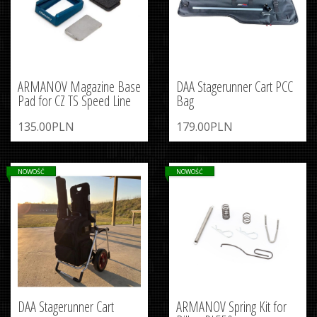
ARMANOV Magazine Base
DAA Stagerunner Cart PCC
Pad for CZ TS Speed Line
Bag
135.00PLN
179.00PLN
NOWOŚĆ
NOWOŚĆ
DAA Stagerunner Cart
ARMANOV Spring Kit for