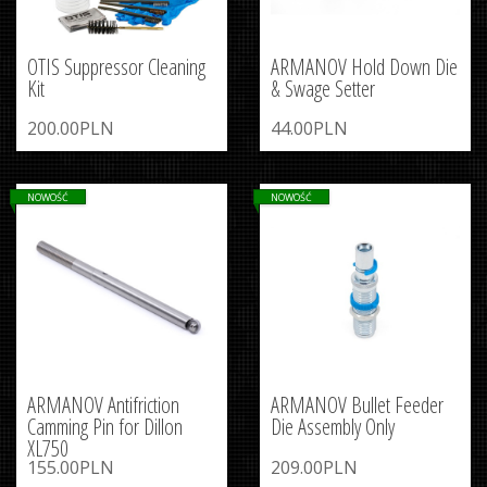
OTIS Suppressor Cleaning
ARMANOV Hold Down Die
Kit
& Swage Setter
200.00PLN
44.00PLN
NOWOŚĆ
NOWOŚĆ
ARMANOV Antifriction
ARMANOV Bullet Feeder
Camming Pin for Dillon
Die Assembly Only
XL750
155.00PLN
209.00PLN