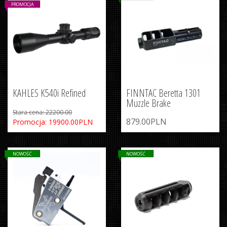
PROMOCJA
KAHLES K540i Refined
FINNTAC Beretta 1301
Muzzle Brake
Stara cena: 22200.00
879.00PLN
Promocja: 19900.00PLN
NOWOŚĆ
NOWOŚĆ