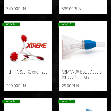
340.00PLN
539.00PLN
NOWOŚĆ
NOWOŚĆ
FLIP-TARGET Xtreme 1200
ARMANOV Bottle Adapter
for Spent Primers
209.00PLN
25.00PLN
NOWOŚĆ
NOWOŚĆ