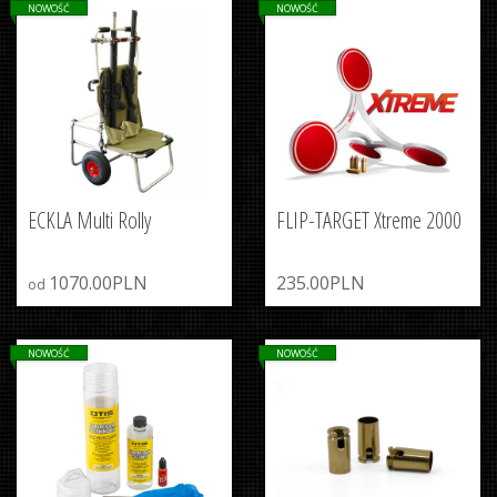
NOWOŚĆ
NOWOŚĆ
ECKLA Multi Rolly
FLIP-TARGET Xtreme 2000
1070.00PLN
235.00PLN
od
NOWOŚĆ
NOWOŚĆ