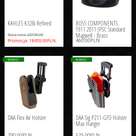
KAHLES K328i Refined
BOSS COMPONENTS
1911 2011 IPSC Standard
Magwell - Brass
Stara cena: 20700.00
460.00PLN
Promocja: 18450.00PLN
NOWOŚĆ
NOWOŚĆ
DAA Flex Air Holster
DAA Sig P211-GTO Holster
Max Hanger
790.00PLN
525.00PLN