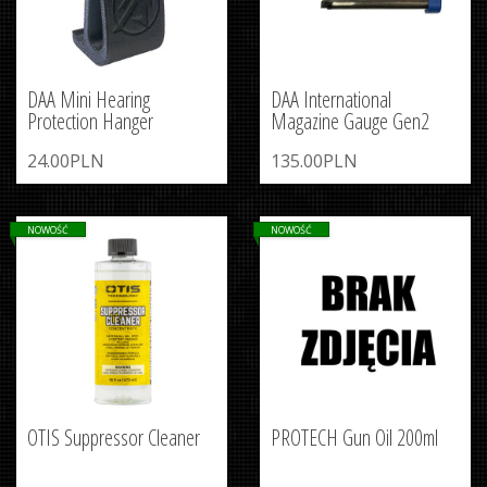
DAA Mini Hearing
DAA International
Protection Hanger
Magazine Gauge Gen2
24.00PLN
135.00PLN
NOWOŚĆ
NOWOŚĆ
OTIS Suppressor Cleaner
PROTECH Gun Oil 200ml