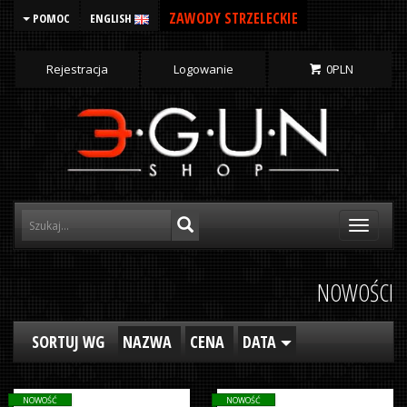
ZAWODY STRZELECKIE
POMOC
ENGLISH
Rejestracja
Logowanie
0
PLN
Toggle
navigati
NOWOŚCI
SORTUJ WG
NAZWA
CENA
DATA
NOWOŚĆ
NOWOŚĆ