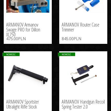
ARMANOV Armanov
ARMANOV Router Case
Swage PRO for Dillon
Trimmer
XL750
475.00PLN
845.00PLN
NOWOŚĆ
NOWOŚĆ
ARMANOV Sportster
ARMANOV Handgun Recoil
Ultralight Rifle Stock
Spring Tester 2.0