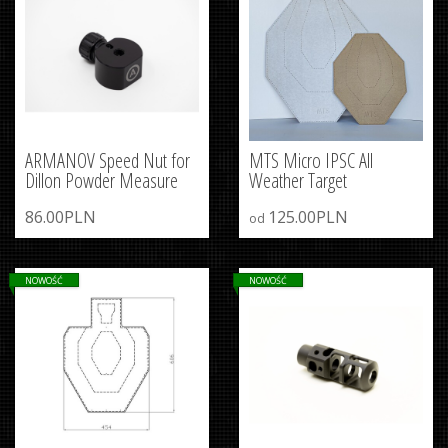
ARMANOV Speed Nut for
MTS Micro IPSC All
Dillon Powder Measure
Weather Target
86.00PLN
125.00PLN
od
NOWOŚĆ
NOWOŚĆ