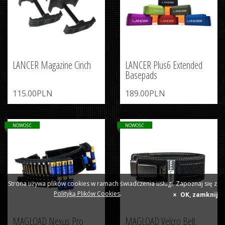
LANCER Magazine Cinch
LANCER Plus6 Extended
Basepads
115.00PLN
189.00PLN
NOWOŚĆ
NOWOŚĆ
Strona używa plików cookies w ramach świadczenia usługi. Zapoznaj się z
Polityką Plików Cookies
.
OK, zamknij
MAGLOAD Nexus Pro
MAGLOAD Velcro Belt