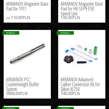
ARMANOV Magazine Base
ARMANOV Magazine Base
Pad for 1911
Pad for HK SFP9 P30
Speed Line
110.00PLN
135.00PLN
od
NOWOŚĆ
NOWOŚĆ
ARMANOV PCC
ARMANOV Advanced
Counterweight Buffer
Caliber Conversion Kit for
System
Dillon XL750
2060.00PLN
740.00PLN
NOWOŚĆ
NOWOŚĆ