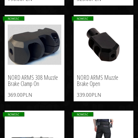
NOWOŚĆ
NOWOŚĆ
NORD ARMS 308 Muzzle
NORD ARMS Muzzle
Brake Clamp On
Brake Open
369.00PLN
339.00PLN
NOWOŚĆ
NOWOŚĆ