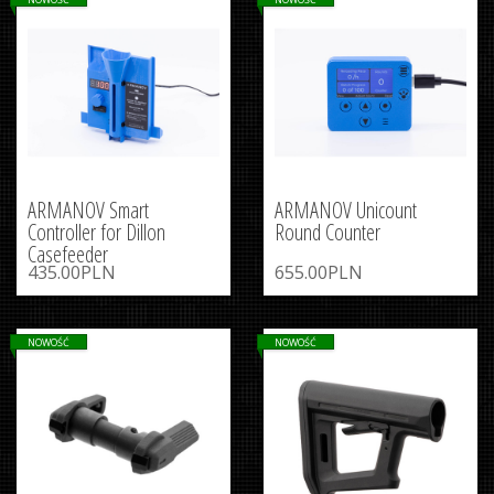
ARMANOV Smart
ARMANOV Unicount
Controller for Dillon
Round Counter
Casefeeder
435.00PLN
655.00PLN
NOWOŚĆ
NOWOŚĆ