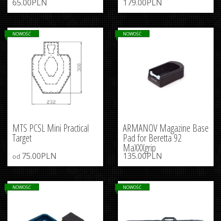
65.00PLN
179.00PLN
NOWOŚĆ
NOWOŚĆ
MTS PCSL Mini Practical
ARMANOV Magazine Base
Target
Pad for Beretta 92
MaXXXgrip
75.00PLN
135.00PLN
od
NOWOŚĆ
NOWOŚĆ