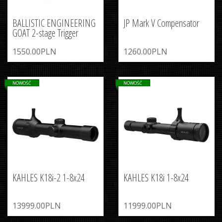
BALLISTIC ENGINEERING
JP Mark V Compensator
GOAT 2-stage Trigger
1550.00PLN
1260.00PLN
NOWOŚĆ
NOWOŚĆ
KAHLES K18i-2 1-8x24
KAHLES K18i 1-8x24
13999.00PLN
11999.00PLN