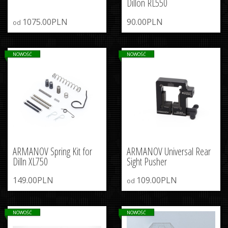
Dillon RL550
1075.00PLN
90.00PLN
od
NOWOŚĆ
NOWOŚĆ
ARMANOV Spring Kit for
ARMANOV Universal Rear
Dilln XL750
Sight Pusher
149.00PLN
109.00PLN
od
NOWOŚĆ
NOWOŚĆ