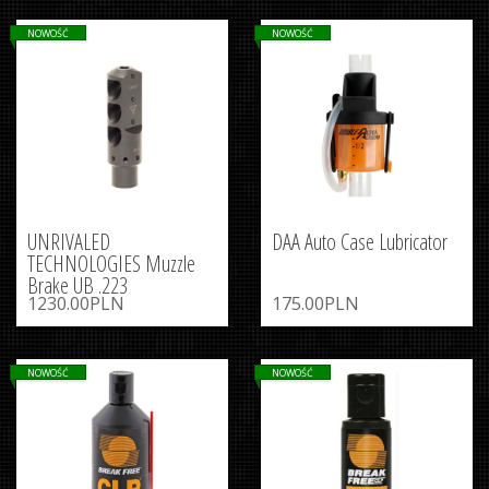
NOWOŚĆ
NOWOŚĆ
UNRIVALED
DAA Auto Case Lubricator
TECHNOLOGIES Muzzle
Brake UB .223
1230.00PLN
175.00PLN
NOWOŚĆ
NOWOŚĆ