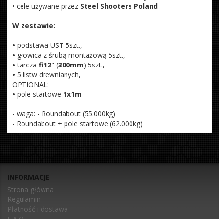
• cele używane przez
Steel Shooters Poland
W zestawie:
•
podstawa UST 5szt.,
•
głowica z śrubą montażową 5szt.,
•
tarcza
fi12
" (
300mm
) 5szt.,
•
5 listw drewnianych,
OPTIONAL:
•
pole startowe
1x1m
- waga: - Roundabout (55.000kg)
- Roundabout + pole startowe (62.000kg)
INFORMACJE
Strona główna
Regulamin
Płatność i dostawa
F.A.Q.