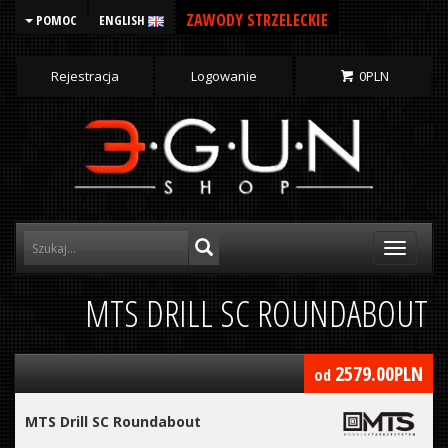
ZAWODY STRZELECKIE
POMOC
ENGLISH
Rejestracja
Logowanie
0
PLN
Toggle
navigati
MTS DRILL SC ROUNDABOUT
2579.00
PLN
od
MTS Drill SC Roundabout