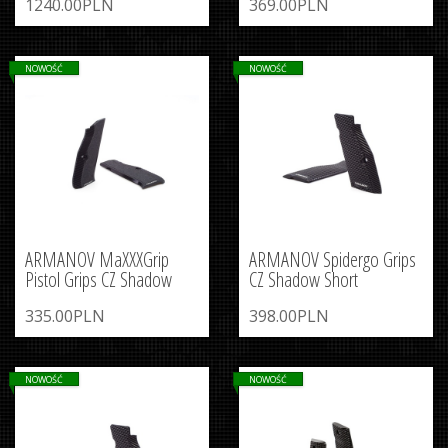
1240.00PLN
369.00PLN
NOWOŚĆ
NOWOŚĆ
ARMANOV MaXXXGrip
ARMANOV Spidergo Grips
Pistol Grips CZ Shadow
CZ Shadow Short
335.00PLN
398.00PLN
NOWOŚĆ
NOWOŚĆ