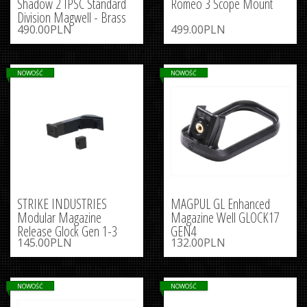
Shadow 2 IPSC Standard
Romeo 3 Scope Mount
Division Magwell - Brass
490.00PLN
499.00PLN
NOWOŚĆ
NOWOŚĆ
STRIKE INDUSTRIES
MAGPUL GL Enhanced
Modular Magazine
Magazine Well GLOCK17
Release Glock Gen 1-3
GEN4
145.00PLN
132.00PLN
NOWOŚĆ
NOWOŚĆ