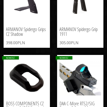
ARMANOV Spidergo Grips
ARMANOV Spidergo Grip
CZ Shadow
1911
398.00PLN
305.00PLN
NOWOŚĆ
NOWOŚĆ
BOSS COMPONENTS CZ
DAA C-More RTS2/SIG