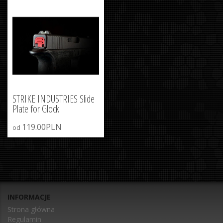
STRIKE INDUSTRIES Slide
Plate for Glock
119.00PLN
od
INFORMACJE
Strona główna
Regulamin