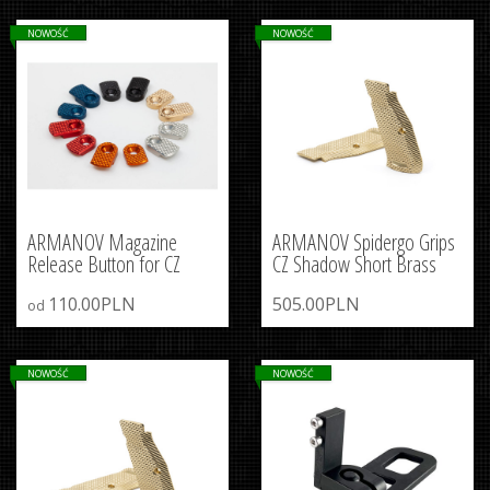
NOWOŚĆ
NOWOŚĆ
ARMANOV Magazine
ARMANOV Spidergo Grips
Release Button for CZ
CZ Shadow Short Brass
110.00PLN
505.00PLN
od
NOWOŚĆ
NOWOŚĆ