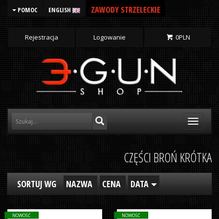
ZAWODY STRZELECKIE
POMOC
ENGLISH
Rejestracja
Logowanie
0
PLN
Toggle
navigati
CZĘŚCI BROŃ KRÓTKA
SORTUJ WG
NAZWA
CENA
DATA
NOWOŚĆ
NOWOŚĆ