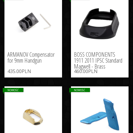
ARMANOV Compensator
BOSS COMPONENTS
for 9mm Handgun
1911 2011 IPSC Standard
Magwell - Brass
435.00PLN
460.00PLN
NOWOŚĆ
NOWOŚĆ