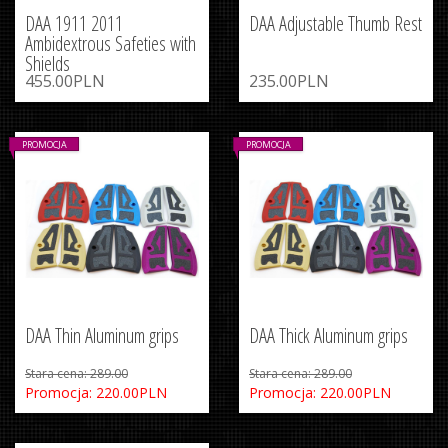
DAA 1911 2011
DAA Adjustable Thumb Rest
Ambidextrous Safeties with
Shields
455.00PLN
235.00PLN
PROMOCJA
PROMOCJA
DAA Thin Aluminum grips
DAA Thick Aluminum grips
Stara cena: 289.00
Stara cena: 289.00
Promocja: 220.00PLN
Promocja: 220.00PLN