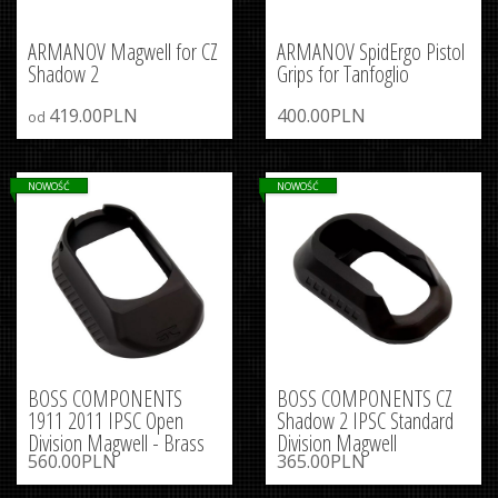
ARMANOV Magwell for CZ
ARMANOV SpidErgo Pistol
Shadow 2
Grips for Tanfoglio
419.00PLN
400.00PLN
od
NOWOŚĆ
NOWOŚĆ
BOSS COMPONENTS
BOSS COMPONENTS CZ
1911 2011 IPSC Open
Shadow 2 IPSC Standard
Division Magwell - Brass
Division Magwell
560.00PLN
365.00PLN