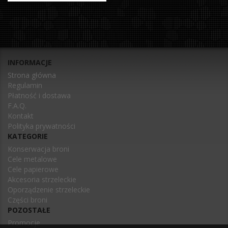
INFORMACJE
Strona główna
Regulamin
Płatność i dostawa
F.A.Q.
Kontakt
Polityka prywatności
KATEGORIE
Konserwacja broni
Cele metalowe
Cele papierowe
Akcesoria strzeleckie
Oporządzenie strzeleckie
Części broni
POZOSTAŁE
Promocje