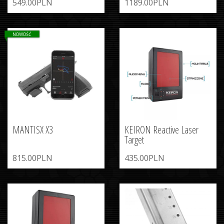
549.00PLN
1189.00PLN
NOWOŚĆ
MANTISX X3
KEIRON Reactive Laser
Target
815.00PLN
435.00PLN