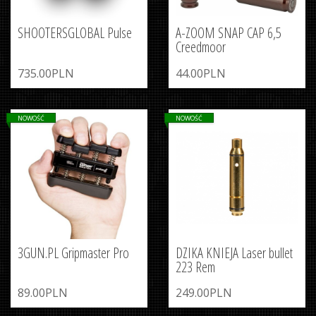
SHOOTERSGLOBAL Pulse
A-ZOOM SNAP CAP 6,5
Creedmoor
735.00PLN
44.00PLN
NOWOŚĆ
NOWOŚĆ
3GUN.PL Gripmaster Pro
DZIKA KNIEJA Laser bullet
223 Rem
89.00PLN
249.00PLN