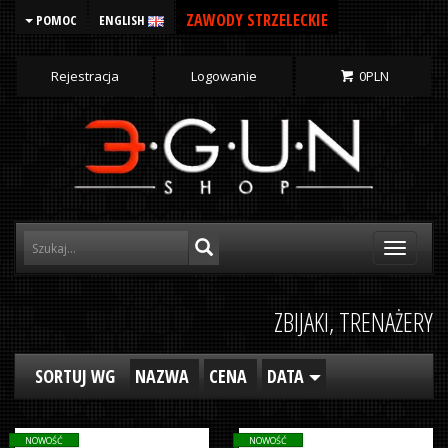
ZAWODY STRZELECKIE
POMOC
ENGLISH
Rejestracja
Logowanie
0
PLN
Toggle
navigati
ZBIJAKI, TRENAŻERY
SORTUJ WG
NAZWA
CENA
DATA
NOWOŚĆ
NOWOŚĆ