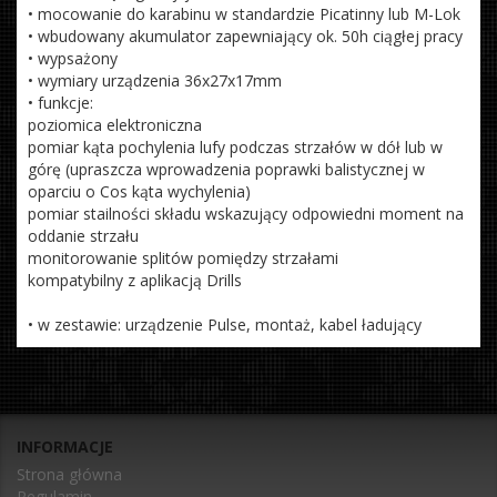
• mocowanie do karabinu w standardzie Picatinny lub M-Lok
• wbudowany akumulator zapewniający ok. 50h ciągłej pracy
• wypsażony
• wymiary urządzenia 36x27x17mm
• funkcje:
poziomica elektroniczna
pomiar kąta pochylenia lufy podczas strzałów w dół lub w
górę (upraszcza wprowadzenia poprawki balistycznej w
oparciu o Cos kąta wychylenia)
pomiar stailności składu wskazujący odpowiedni moment na
oddanie strzału
monitorowanie splitów pomiędzy strzałami
kompatybilny z aplikacją Drills
• w zestawie: urządzenie Pulse, montaż, kabel ładujący
INFORMACJE
Strona główna
Regulamin