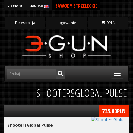
ZAWODY STRZELECKIE
POMOC
ENGLISH
Rejestracja
Logowanie
0
PLN
Toggle
navigati
SHOOTERSGLOBAL PULSE
735.00
PLN
ShootersGlobal Pulse