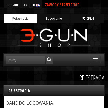
ZAWODY STRZELECKIE
POMOC
ENGLISH
Rejestracja
Logowanie
0
PLN
Toggle
navigati
REJESTRACJA
REJESTRACJA
DANE DO LOGOWANIA