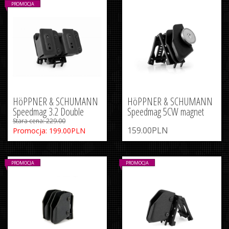
PROMOCJA
HöPPNER & SCHUMANN
HöPPNER & SCHUMANN
Speedmag 3.2 Double
Speedmag 5CW magnet
Stara cena: 229.00
159.00PLN
Promocja: 199.00PLN
PROMOCJA
PROMOCJA