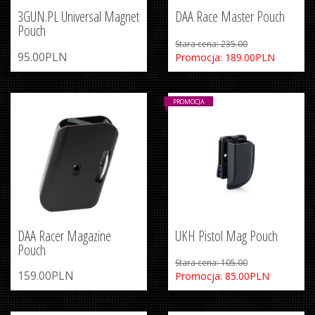
3GUN.PL Universal Magnet
DAA Race Master Pouch
Pouch
Stara cena: 235.00
95.00PLN
Promocja: 189.00PLN
PROMOCJA
DAA Racer Magazine
UKH Pistol Mag Pouch
Pouch
Stara cena: 105.00
159.00PLN
Promocja: 85.00PLN