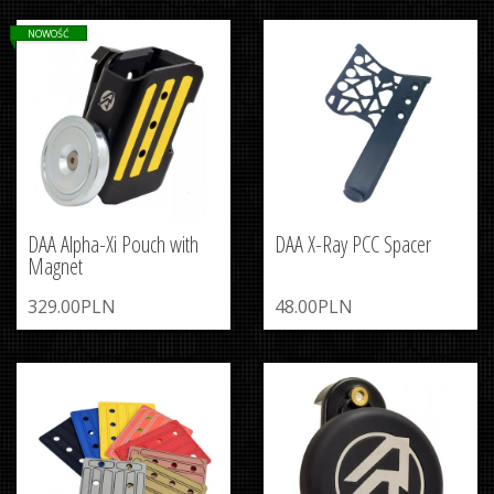
NOWOŚĆ
DAA Alpha-Xi Pouch with
DAA X-Ray PCC Spacer
Magnet
329.00PLN
48.00PLN