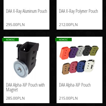
DAA X-Ray Aluminum Pouch
DAA X-Ray Polymer Pouch
295.00PLN
212.00PLN
NOWOŚĆ
NOWOŚĆ
DAA Alpha-XiP Pouch with
DAA Alpha-XiP Pouch
Magnet
285.00PLN
215.00PLN