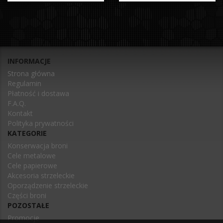
INFORMACJE
Strona główna
Regulamin
Płatność i dostawa
F.A.Q.
Kontakt
Polityka prywatności
KATEGORIE
Konserwacja broni
Cele metalowe
Cele papierowe
Akcesoria strzeleckie
Oporządzenie strzeleckie
Części broni
POZOSTAŁE
Promocje