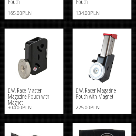
Pouch
Pouch
165.00PLN
134.00PLN
DAA Race Master
DAA Racer Magazine
Magazine Pouch with
Pouch with Magnet
Magnet
304.00PLN
225.00PLN