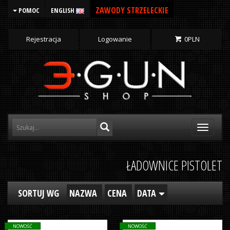
ZAWODY STRZELECKIE
POMOC
ENGLISH
Rejestracja
Logowanie
0
PLN
Toggle
navigati
ŁADOWNICE PISTOLET
SORTUJ WG
NAZWA
CENA
DATA
NOWOŚĆ
NOWOŚĆ