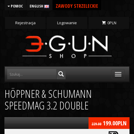
ZAWODY STRZELECKIE
POMOC
ENGLISH
Rejestracja
Logowanie
0
PLN
Toggle
navigati
HÖPPNER & SCHUMANN
SPEEDMAG 3.2 DOUBLE
199.00
PLN
229.00