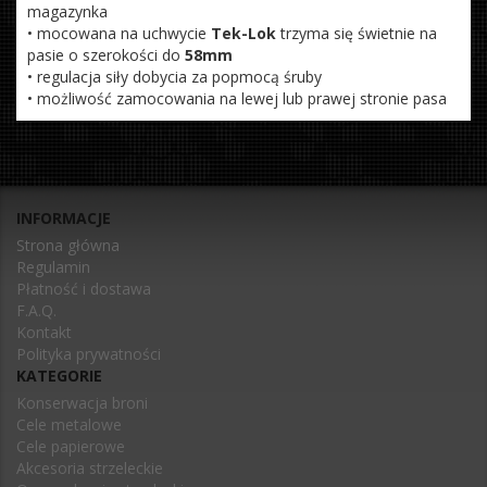
magazynka
• mocowana na uchwycie
Tek-Lok
trzyma się świetnie na
pasie o szerokości do
58mm
• regulacja siły dobycia za popmocą śruby
• możliwość zamocowania na lewej lub prawej stronie pasa
INFORMACJE
Strona główna
Regulamin
Płatność i dostawa
F.A.Q.
Kontakt
Polityka prywatności
KATEGORIE
Konserwacja broni
Cele metalowe
Cele papierowe
Akcesoria strzeleckie