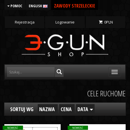
ZAWODY STRZELECKIE
POMOC
ENGLISH
Rejestracja
Logowanie
0
PLN
Toggle
navigati
CELE RUCHOME
SORTUJ WG
NAZWA
CENA
DATA
NOWOŚĆ
NOWOŚĆ