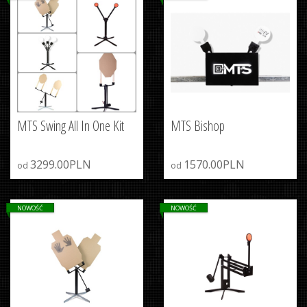
MTS Swing All In One Kit
MTS Bishop
3299.00PLN
1570.00PLN
od
od
NOWOŚĆ
NOWOŚĆ