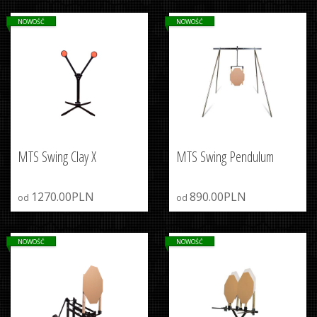
NOWOŚĆ
NOWOŚĆ
MTS Swing Clay X
MTS Swing Pendulum
1270.00PLN
890.00PLN
od
od
NOWOŚĆ
NOWOŚĆ