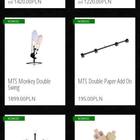
1420.00PLN
1220.00PLN
od
od
NOWOŚĆ
NOWOŚĆ
MTS Monkey Double
MTS Double Paper Add On
Swing
1899.00PLN
195.00PLN
NOWOŚĆ
NOWOŚĆ