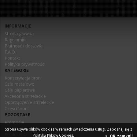
INFORMACJE
Strona główna
Regulamin
Płatność i dostawa
F.A.Q.
Kontakt
Polityka prywatności
KATEGORIE
Konserwacja broni
Cele metalowe
Cele papierowe
Akcesoria strzeleckie
Oporządzenie strzeleckie
Części broni
POZOSTAŁE
Promocje
Nowości
Strona używa plików cookies w ramach świadczenia usługi. Zapoznaj się z
Producenci
Polityką Plików Cookies
.
OK, zamknij