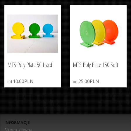
MTS Poly Plate 50 Hard
MTS Poly Plate 150 Soft
10.00PLN
25.00PLN
od
od
INFORMACJE
Strona główna