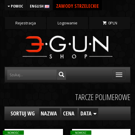
ZAWODY STRZELECKIE
POMOC
ENGLISH
Rejestracja
Logowanie
0
PLN
Toggle
navigati
TARCZE POLIMEROWE
SORTUJ WG
NAZWA
CENA
DATA
NOWOŚĆ
NOWOŚĆ