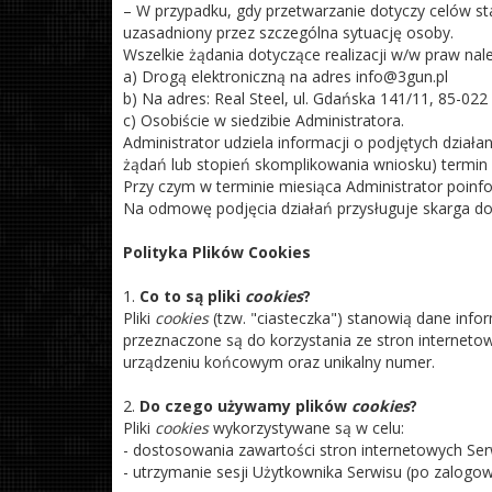
– W przypadku, gdy przetwarzanie dotyczy celów st
uzasadniony przez szczególna sytuację osoby.
Wszelkie żądania dotyczące realizacji w/w praw nal
a) Drogą elektroniczną na adres info@3gun.pl
b) Na adres: Real Steel, ul. Gdańska 141/11, 85-02
c) Osobiście w siedzibie Administratora.
Administrator udziela informacji o podjętych działa
żądań lub stopień skomplikowania wniosku) termin 
Przy czym w terminie miesiąca Administrator poinfo
Na odmowę podjęcia działań przysługuje skarga d
Polityka Plików Cookies
1.
Co to są pliki
cookies
?
Pliki
cookies
(tzw. "ciasteczka") stanowią dane inf
przeznaczone są do korzystania ze stron interneto
urządzeniu końcowym oraz unikalny numer.
2.
Do czego używamy plików
cookies
?
Pliki
cookies
wykorzystywane są w celu:
- dostosowania zawartości stron internetowych Serw
- utrzymanie sesji Użytkownika Serwisu (po zalogow