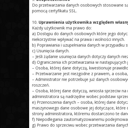
Do przetwarzania danych osobowych stosowane są ś
pomocą certyfikatu SSL.
10.
Uprawnienia użytkownika względem własn
Każdy użytkownik ma prawo do:
a) Dostępu do danych osobowych które jego dotycz
niekorzystnie wpływać na prawa i wolności innych.
b) Poprawiania i uzupełniania danych w przypadku st
c) Usunięcia danych.
– Jeśli żądanie usunięcia danych dotyczy danych n
d) Ograniczenia ich przetwarzania w następujących
– Osoba, której dane dotyczą, kwestionuje prawid
– Przetwarzanie jest niezgodne z prawem, a osoba,
– Administrator nie potrzebuje już danych osobowyc
roszczeń.
– Osoba, której dane dotyczą, wniosła sprzeciw na
administratora są nadrzędne wobec podstaw sprzec
e) Przenoszenia danych – osoba, której dane dot
maszynowego dane osobowe jej dotyczące, które d
strony administratora, któremu dostarczono te da
f) Niepodlegania zautomatyzowanemu podejmowaniu
g) Prawo do sprzeciwu wobec przetwarzania dany