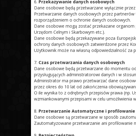
6.
Przekazywanie danych osobowych
Dane osobowe będą przetwarzane wyłącznie przez 3
Przetwarzanie danych osobowych przez partnerów 
rozporządzeniem o ochronie danych osobowych.
Dane osobowe mogą zostać przekazane organom publ
Urzędom Celnym i Skarbowym etc.).
Dane osobowe będą przekazywane poza Europejski
ochrony danych osobowych zatwierdzone przez Komis
Użytkownik może na własną odpowiedzialność za po
7.
Czas przetwarzania danych osobowych
Dane osobowe będą przetwarzane do momentu odwo
przysługujących administratorowi danych i w stosun
Administrator ma prawo przetwarzać dane osobowe 
przez okres do 10 lat od zakończenia obowiązywa
O ile wynika to z odrębnych przepisów prawa (np
wzmiankowanymi przepisami w celu umożliwienia 
8.
Przetwarzanie Automatyczne i profilowanie
Dane osobowe są przetwarzane w sposób zautomatyz
Zautomatyzowane przetwarzanie ani profilowanie n
9.
Bezpieczeństwo