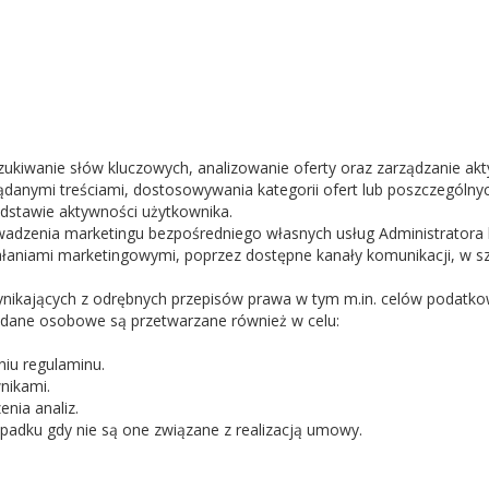
ukiwanie słów kluczowych, analizowanie oferty oraz zarządzanie akt
danymi treściami, dostosowywania kategorii ofert lub poszczególnyc
dstawie aktywności użytkownika.
adzenia marketingu bezpośredniego własnych usług Administratora l
łaniami marketingowymi, poprzez dostępne kanały komunikacji, w szc
nikających z odrębnych przepisów prawa w tym m.in. celów podatko
l dane osobowe są przetwarzane również w celu:
iu regulaminu.
nikami.
nia analiz.
ypadku gdy nie są one związane z realizacją umowy.