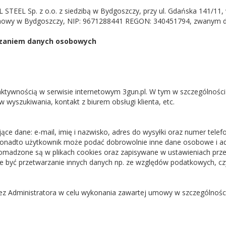
STEEL Sp. z o.o. z siedzibą w Bydgoszczy, przy ul. Gdańska 141/11,
owy w Bydgoszczy, NIP: 9671288441 REGON: 340451794, zwanym dale
rzaniem danych osobowych
tywnością w serwisie internetowym 3gun.pl. W tym w szczególności 
w wyszukiwania, kontakt z biurem obsługi klienta, etc.
ujące dane: e-mail, imię i nazwisko, adres do wysyłki oraz numer tele
 Ponadto użytkownik może podać dobrowolnie inne dane osobowe i a
omadzone są w plikach cookies oraz zapisywane w ustawieniach przeg
 być przetwarzanie innych danych np. ze względów podatkowych, c
 Administratora w celu wykonania zawartej umowy w szczególności