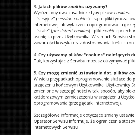
3.
Jakich plików
cookies
używamy?
Wyrózniamy dwa zasadnicze typy plików
cookies:
- "sesyjne" (
session cookies
) - są to pliki tymcza
internetowej lub wyłączenia oprogramowania (przeg
- "stałe" (
persistent cookies
) - pliki
cookies
przechow
usunięcia przez Użytkownika. W ramach Serwisu st
zawartości koszyka oraz dostosowania treści stron
4.
Czy używamy plików "cookies" należących d
Tak, korzystając z Serwisu możesz otrzymywać plik
5.
Czy mogę zmienić ustawienia dot. plików
co
W wielu przypadkach oprogramowanie służące do pr
urządzeniu końcowym Użytkownika. Użytkownicy S
zmienione w szczególności w taki sposób, aby bl
każdorazowym zamieszczeniu w urządzeniu Użytkow
oprogramowania (przeglądarki internetowej).
Szczegółowe informacje dotyczące zmiany ustawie
Operator Serwisu informuje, że ograniczenia stoso
internetowych Serwisu.