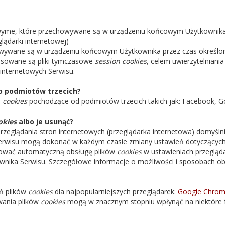
sowyme, które przechowywane są w urządzeniu końcowym Użytkownika
lądarki internetowej)
ywane są w urządzeniu końcowym Użytkownika przez czas określo
osowane są pliki tymczasowe
session cookies
, celem uwierzytelnian
 internetowych Serwisu.
o podmiotów trzecich?
i
cookies
pochodzące od podmiotów trzecich takich jak: Facebook, Go
okies
albo je usunąć?
zeglądania stron internetowych (przeglądarka internetowa) domyśl
erwisu mogą dokonać w każdym czasie zmiany ustawień dotyczącyc
okować automatyczną obsługę plików
cookies
w ustawieniach przegląda
nika Serwisu. Szczegółowe informacje o możliwości i sposobach ob
ń plików
cookies
dla najpopularniejszych przeglądarek:
Google Chro
wania plików
cookies
mogą w znacznym stopniu wpłynąć na niektóre f