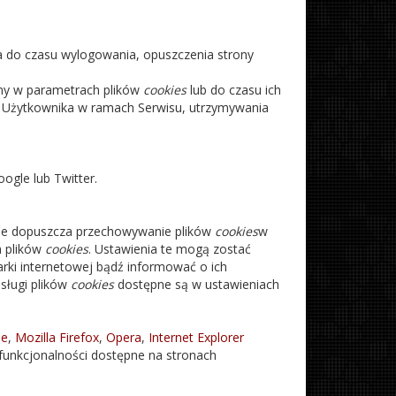
 do czasu wylogowania, opuszczenia strony
ny w parametrach plików
cookies
lub do czasu ich
ia Użytkownika w ramach Serwisu, utrzymywania
ogle lub Twitter.
nie dopuszcza przechowywanie plików
cookies
w
h plików
cookies
. Ustawienia te mogą zostać
rki internetowej bądź informować o ich
sługi plików
cookies
dostępne są w ustawieniach
me
,
Mozilla Firefox
,
Opera
,
Internet Explorer
unkcjonalności dostępne na stronach