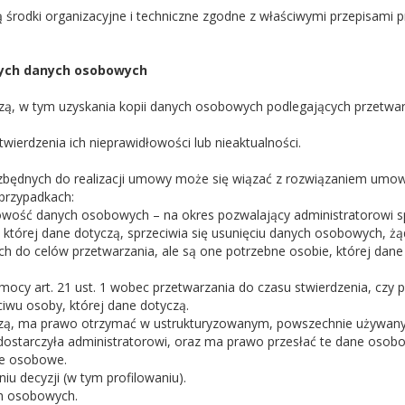
rodki organizacyjne i techniczne zgodne z właściwymi przepisami p
ych danych osobowych
ą, w tym uzyskania kopii danych osobowych podlegających przetwarz
wierdzenia ich nieprawidłowości lub nieaktualności.
iezbędnych do realizacji umowy może się wiązać z rozwiązaniem umow
 przypadkach:
łowość danych osobowych – na okres pozwalający administratorowi s
 której dane dotyczą, sprzeciwia się usunięciu danych osobowych, żą
h do celów przetwarzania, ale są one potrzebne osobie, której dane
 mocy art. 21 ust. 1 wobec przetwarzania do czasu stwierdzenia, czy
iwu osoby, której dane dotyczą.
yczą, ma prawo otrzymać w ustrukturyzowanym, powszechnie używan
ostarczyła administratorowi, oraz ma prawo przesłać te dane osob
ne osobowe.
 decyzji (w tym profilowaniu).
ch osobowych.