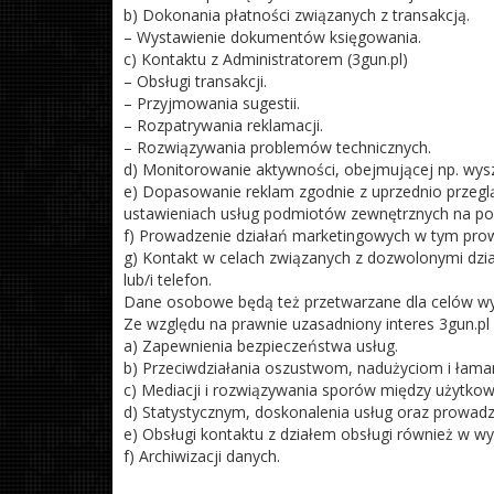
b) Dokonania płatności związanych z transakcją.
– Wystawienie dokumentów księgowania.
c) Kontaktu z Administratorem (3gun.pl)
– Obsługi transakcji.
– Przyjmowania sugestii.
– Rozpatrywania reklamacji.
– Rozwiązywania problemów technicznych.
d) Monitorowanie aktywności, obejmującej np. wysz
e) Dopasowanie reklam zgodnie z uprzednio przeglą
ustawieniach usług podmiotów zewnętrznych na po
f) Prowadzenie działań marketingowych w tym prow
g) Kontakt w celach związanych z dozwolonymi dzia
lub/i telefon.
Dane osobowe będą też przetwarzane dla celów wy
Ze względu na prawnie uzasadniony interes 3gun.p
a) Zapewnienia bezpieczeństwa usług.
b) Przeciwdziałania oszustwom, nadużyciom i łaman
c) Mediacji i rozwiązywania sporów między użytkow
d) Statystycznym, doskonalenia usług oraz prowadze
e) Obsługi kontaktu z działem obsługi również w w
f) Archiwizacji danych.