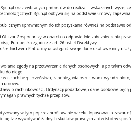
gun.pl oraz wybranych partnerów do realizacji wskazanych wyżej ce
technologicznych 3gun.pl odbywa się na podstawie umowy zapewnia
icznym uprawnionym do ich pozyskania również na podstawie odręb
 Obszar Gospodarczy w oparciu o odpowiednie zabezpieczenia praw
ję Europejską zgodnie z art. 26 ust. 4 Dyrektywy.
średnictwem Platformy udostępnić swoje dane osobowe innym Użytko
łania zgody na przetwarzanie danych osobowych, a po takim odwoł
ku do niego.
w celach bezpieczeństwa, zapobiegania oszustwom, wyłudzeniom, a 
nia umowy.
. Ustawy o rachunkowości, Ordynacji podatkowej) dane osobowe bę
wymagań prawnych tychże przepisów.
owany w tym poprzez profilowanie w celu dopasowania zawartości s
ie będzie wywoływać żadnych skutków prawnych ani w istotny sposó