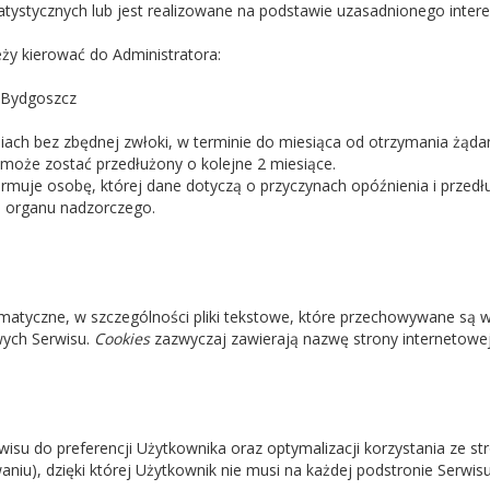
atystycznych lub jest realizowane na podstawie uzasadnionego intere
eży kierować do Administratora:
2 Bydgoszcz
niach bez zbędnej zwłoki, w terminie do miesiąca od otrzymania żądani
może zostać przedłużony o kolejne 2 miesiące.
rmuje osobę, której dane dotyczą o przyczynach opóźnienia i przedł
o organu nadzorczego.
ormatyczne, w szczególności pliki tekstowe, które przechowywane są
wych Serwisu.
Cookies
zazwyczaj zawierają nazwę strony internetowej
isu do preferencji Użytkownika oraz optymalizacji korzystania ze st
aniu), dzięki której Użytkownik nie musi na każdej podstronie Serwis