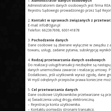
1.
Administrator danych osobowych
Administratorem danych osobowych jest firma REAL 
Rejestru Sądowego prowadzonego przez Sąd Rejon
2.
Kontakt w sprawach związanych z przetwa
E-mail: info@3gun.pl
Telefon: 662367698, 600141878
3.
Pochodzenie danych
Dane osobowe są zbierane wyłącznie w związku z ak
towaru, usługi, zadanie pytania, subskrypcję wynikó
4.
Rodzaj przetwarzania danych osobowych
Do realizacji usługi/transakcji niezbędne są następ
danych uniemożliwia zawarcie i realizację umowy.
Dodatkowo, jeśli użytkownik wyrazi zgodę, dane gr
W myśl odrębnych przepisów prawa konieczne może
5.
Cel przetwarzania danych
Dane osobowe Użytkowników przetwarzane są przez
a) Świadczenia usług drogą elektroniczną.
– Rejestracja konta użytkownika.
– Kontaktu pomiędzy stronami transakcji.