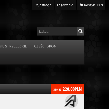
Rejestracja
Logowanie
Koszyk
0
PLN
IE
STRZELECKIE
CZĘŚCI
BRONI
220.00
PLN
289.00