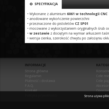
SPECYFIKACJA
• Wykonane z aluminium
6061 w technologii CNC
• anodowane wykończenie powierzchni
• przeznaczone do pistoletów
CZ SP01
• mocowane z wykorzystaniem oryginalnych śrub od
•
w zestawie
z dociętym na wymiar arkuszem taśm
• wersja cienka, szerokość chwytu po założęniu okł
INFORMACJE
KATEGO
Strona główna
Konserw
Regulamin
Cele me
Płatność i dostawa
Cele pa
F.A.Q.
Akcesori
Kontakt
Oporząd
Polityka prywatności
Części b
Strona używa plik