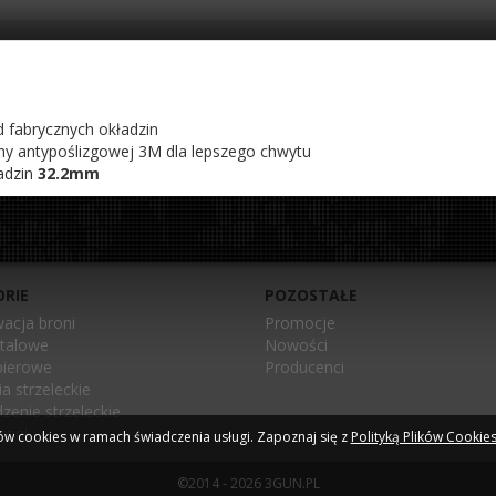
 fabrycznych okładzin
y antypoślizgowej 3M dla lepszego chwytu
adzin
32.2mm
RIE
POZOSTAŁE
acja broni
Promocje
talowe
Nowości
pierowe
Producenci
a strzeleckie
zenie strzeleckie
roni
ów cookies w ramach świadczenia usługi. Zapoznaj się z
Polityką Plików Cookie
©2014 - 2026 3GUN.PL