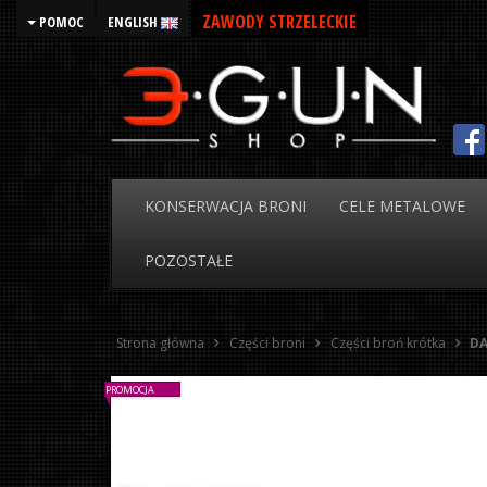
ZAWODY STRZELECKIE
POMOC
ENGLISH
KONSERWACJA
BRONI
CELE
METALOWE
POZOSTAŁE
Strona główna
Części broni
Części broń krótka
DA
PROMOCJA