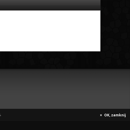
s
.
OK, zamknij