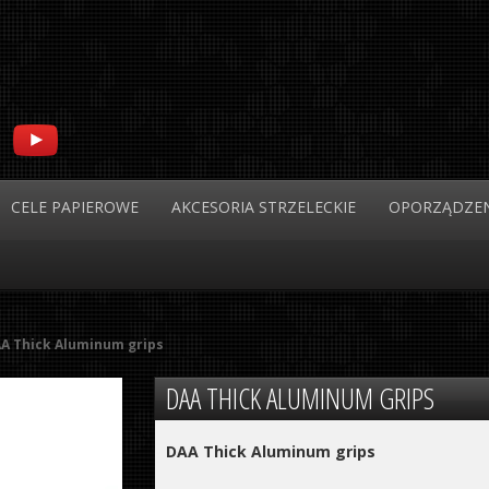
CELE
PAPIEROWE
AKCESORIA
STRZELECKIE
OPORZĄDZEN
A Thick Aluminum grips
DAA
THICK ALUMINUM GRIPS
DAA Thick Aluminum grips