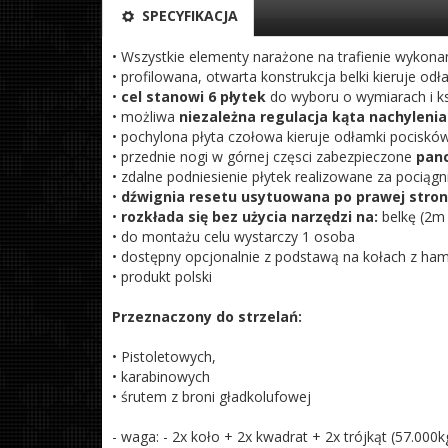
SPECYFIKACJA
• Wszystkie elementy narażone na trafienie wykon
• profilowana, otwarta konstrukcja belki kieruje od
•
cel stanowi 6 płytek
do wyboru o wymiarach i k
• możliwa
niezależna regulacja kąta nachylenia
• pochylona płyta czołowa kieruje odłamki pociskó
• przednie nogi w górnej częsci zabezpieczone
pan
• zdalne podniesienie płytek realizowane za pociągni
•
dźwignia resetu usytuowana po prawej stro
•
rozkłada się bez użycia narzędzi na:
belkę (2m d
• do montażu celu wystarczy 1 osoba
• dostępny opcjonalnie z podstawą na kołach z ha
• produkt polski
Przeznaczony do strzelań:
• Pistoletowych,
• karabinowych
• śrutem z broni gładkolufowej
- waga: - 2x koło + 2x kwadrat + 2x trójkąt (57.000k