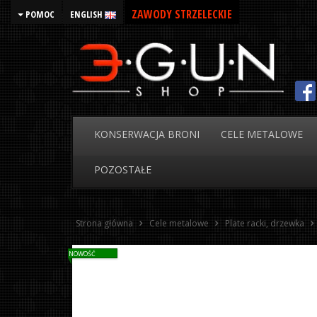
ZAWODY STRZELECKIE
POMOC
ENGLISH
KONSERWACJA
BRONI
CELE
METALOWE
POZOSTAŁE
Strona główna
Cele metalowe
Plate racki, drzewka
NOWOŚĆ