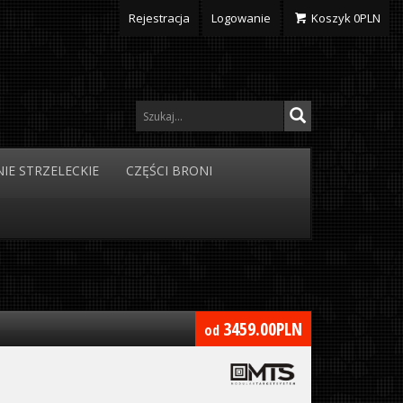
Rejestracja
Logowanie
Koszyk
0
PLN
IE
STRZELECKIE
CZĘŚCI
BRONI
3459.00
PLN
od