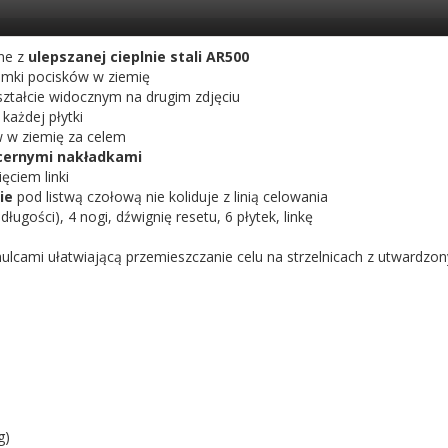
ane z
ulepszanej cieplnie stali AR500
łamki pocisków w ziemię
ształcie widocznym na drugim zdjęciu
każdej płytki
w w ziemię za celem
cernymi nakładkami
ęciem linki
nie
pod listwą czołową nie koliduje z linią celowania
ługości), 4 nogi, dźwignię resetu, 6 płytek, linkę
mulcami ułatwiającą przemieszczanie celu na strzelnicach z utwardz
g)