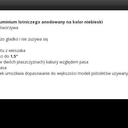
uminium lotniczego anodowany na kolor niebieski
 tworzywa
zo gładko i nie zużywa się
etu z wieszaka
ści do
1.5"
a (w dwóch płaszczyznach) kabury względem pasa
pasa
dek umożliwia dopasowanie do większości modeli pistoletów używan