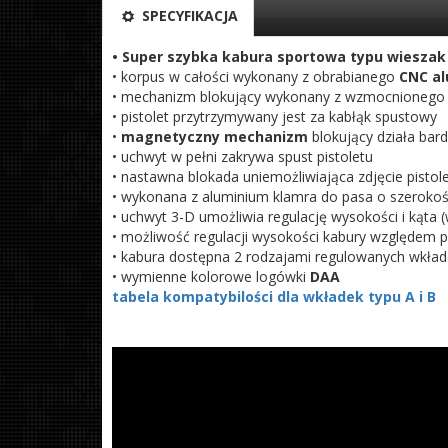
SPECYFIKACJA
• Super szybka kabura sportowa typu wieszak
• korpus w całości wykonany z obrabianego
CNC al
• mechanizm blokujący wykonany z wzmocnionego
• pistolet przytrzymywany jest za kabłąk spustowy
•
magnetyczny mechanizm
blokujący działa bard
• uchwyt w pełni zakrywa spust pistoletu
• nastawna blokada uniemożliwiająca zdjęcie pistol
• wykonana z aluminium klamra do pasa o szeroko
• uchwyt 3-D umożliwia regulację wysokości i kąt
• możliwość regulacji wysokości kabury względem 
• kabura dostępna 2 rodzajami regulowanych wkła
• wymienne kolorowe logówki
DAA
tabela kompatybilości dla wkładek typu A i B