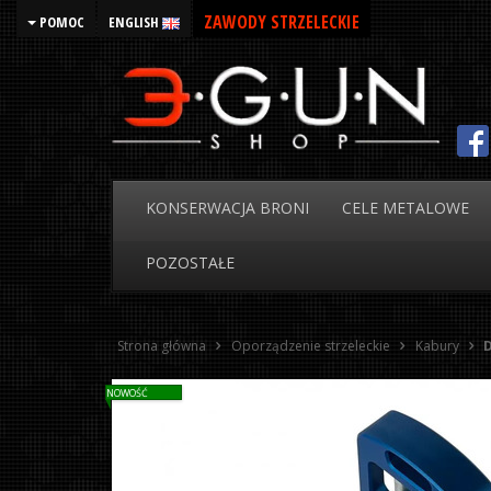
ZAWODY STRZELECKIE
POMOC
ENGLISH
KONSERWACJA
BRONI
CELE
METALOWE
POZOSTAŁE
Strona główna
Oporządzenie strzeleckie
Kabury
D
NOWOŚĆ