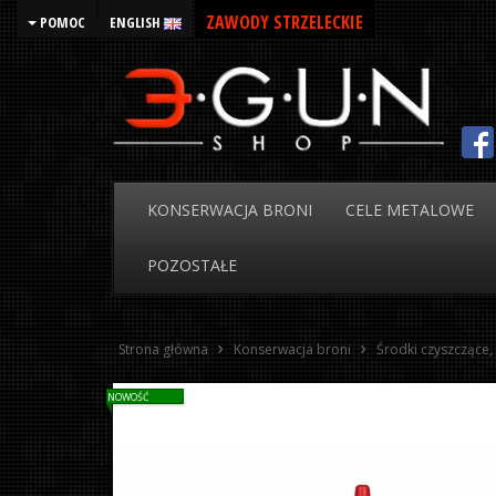
ZAWODY STRZELECKIE
POMOC
ENGLISH
KONSERWACJA
BRONI
CELE
METALOWE
POZOSTAŁE
Strona główna
Konserwacja broni
Środki czyszczące,
NOWOŚĆ