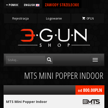
ZAWODY STRZELECKIE
POMOC
ENGLISH
Rejestracja
Logowanie
0
PLN
Toggle
navigati
MTS MINI POPPER INDOOR
800.00
PLN
od
MTS Mini Popper Indoor