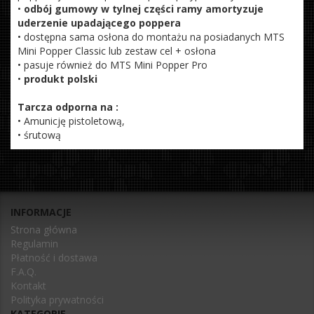
•
odbój gumowy w tylnej części ramy amortyzuje
uderzenie upadającego poppera
• dostępna sama osłona do montażu na posiadanych MTS
Mini Popper Classic lub zestaw cel + osłona
• pasuje również do MTS Mini Popper Pro
•
produkt polski
Tarcza odporna na :
• Amunicję pistoletową,
• śrutową
INFORMACJE
Strona główna
Regulamin
Płatność i dostawa
F.A.Q.
Kontakt
Polityka prywatności
KATEGORIE