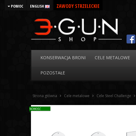
ZAWODY STRZELECKIE
POMOC
ENGLISH
KONSERWACJA
BRONI
CELE
METALOWE
POZOSTAŁE
Strona główna
Cele metalowe
Cele Steel Challenge
NOWOŚĆ