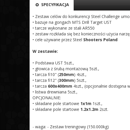
SPECYFIKACJA
• Zestaw celów do konkurencji Steel Challenge um
• bazuje na gongach MTS Drill Target UST
• tarcze wykonane ze stali AR550
• zestaw rozkłada się bez konieczności użycia narzę
• cele używane przez Steel
Shooters Poland
W zestawie:
• Podstawa UST 5szt.,
• głowica z śrubą montażową 5szt.,
• tarcza fi10" (
250mm
) 4szt.,
• tarcza fi12" (
300mm
) 5szt.,
• tarcza
600x400mm
4szt., (opcjonalnie dostępna 
• listwa drewniana 5szt.,
OPCJONALNIE:
• składane pole startowe
1x1m
1szt.,
• składane pole startowe
1.2x1.2m
2szt.
- waga: - Zestaw treningowy (150.000kg)