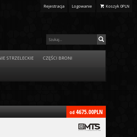
Rejestracja
Logowanie
Koszyk
0
PLN
IE
STRZELECKIE
CZĘŚCI
BRONI
4675.00
PLN
od