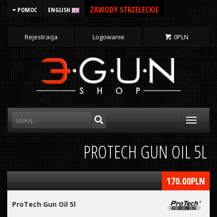
ZAWODY STRZELECKIE
POMOC
ENGLISH
Rejestracja
Logowanie
0
PLN
Toggle
navigati
PROTECH GUN OIL 5L
170.00
PLN
ProTech Gun Oil 5l