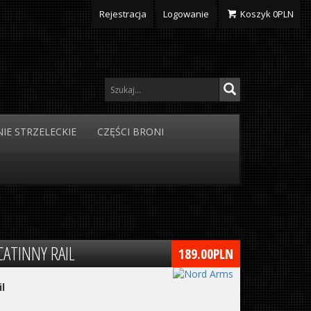
Rejestracja
Logowanie
Koszyk
0
PLN
IE
STRZELECKIE
CZĘŚCI
BRONI
CATINNY RAIL
189.00
PLN
l