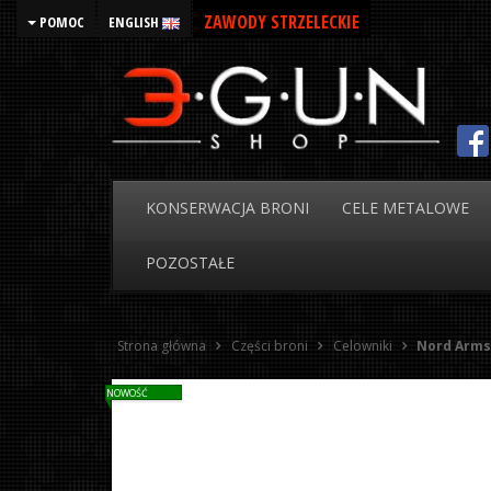
ZAWODY STRZELECKIE
POMOC
ENGLISH
KONSERWACJA
BRONI
CELE
METALOWE
POZOSTAŁE
Strona główna
Części broni
Celowniki
Nord Arms 
NOWOŚĆ