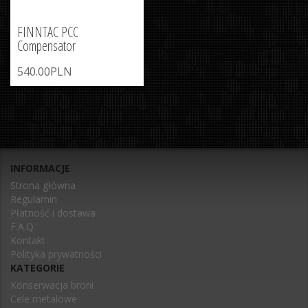
FINNTAC PCC
Compensator
540.00PLN
INFORMACJE
Strona główna
Regulamin
Płatność i dostawa
F.A.Q.
Kontakt
Polityka prywatności
KATEGORIE
Konserwacja broni
Cele metalowe