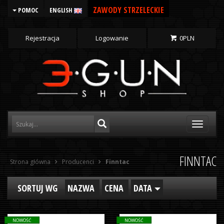
ZAWODY STRZELECKIE
POMOC
ENGLISH
Rejestracja
Logowanie
0
PLN
Toggle
navigati
FINNTAC
Strona główna
Producenci
Finntac
SORTUJ WG
NAZWA
CENA
DATA
NOWOŚĆ
NOWOŚĆ