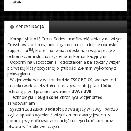
SPECYFIKACJA
• Kompatybilność Cross-Series - możliwość zmiany na wizjer
Crossbow z ochroną aniti-fog lub na ultra-cienkie oprawki
TM
Suppressor
, które zapewniają doskonałą współpracę z
ochraniaczami słuchu i systemami komunikacyjnymi
• Odporny na uszkodzenia i odkształcenia balistyczny wizjer
pierwszej klasy optycznej o grubości
2,4 mm
wykonany z
poliwęglanu
• Wizjer wykonany w standardzie
ESSOPTICS
, wolnym od
jakichkolwiek zniekształceń oraz gwarantującym 100%
ochronę przed promieniowaniem
UVA i UVB
• Technologia
ToughZone
chroniąca wizjer przed
zarysowaniami
• System zatrzasku
DedBolt
pozwalający w łatwy i bardzo
szybki sposób wymienić wizjer - montowany jest on za
pomocą wyprofilowanych nacięć na jego krańcach oraz
otworu w środkowej części