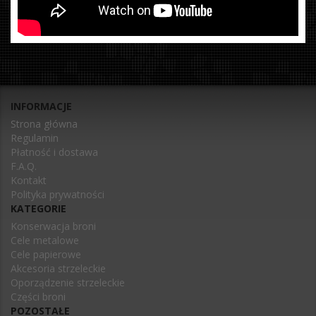
INFORMACJE
Strona główna
Regulamin
Płatność i dostawa
F.A.Q.
Kontakt
Polityka prywatności
KATEGORIE
Konserwacja broni
Cele metalowe
Cele papierowe
Akcesoria strzeleckie
Oporządzenie strzeleckie
Części broni
POZOSTAŁE