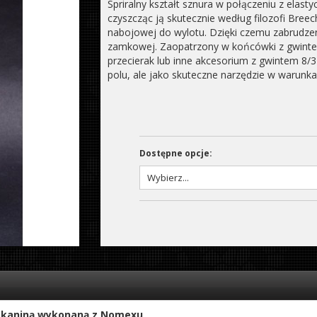
Spriralny kształt sznura w połączeniu z elas
czyszcząc ją skutecznie według filozofi Breec
nabojowej do wylotu. Dzięki czemu zabrudze
zamkowej. Zaopatrzony w końcówki z gwinte
przecierak lub inne akcesorium z gwintem 8/3
polu, ale jako skuteczne narzędzie w warunk
Dostępne opcje:
ty tkaniną wykonaną z Nomexu