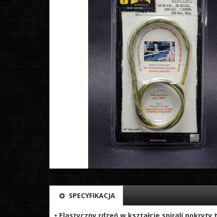
SPECYFIKACJA
• Elastyczny rdzeń w kształcie spirali pokry