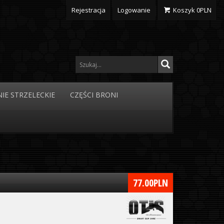
Rejestracja
Logowanie
Koszyk
0
PLN
IE
STRZELECKIE
CZĘŚCI
BRONI
77.00
PLN