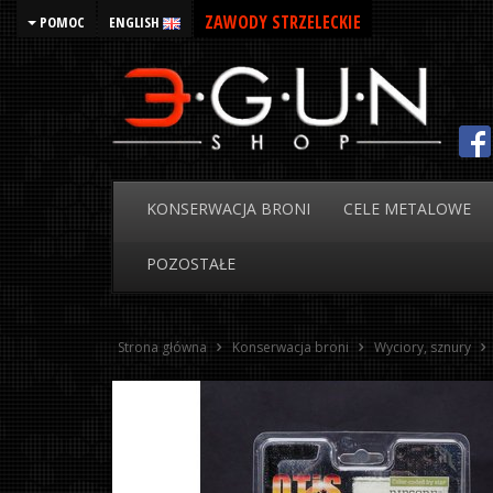
ZAWODY STRZELECKIE
POMOC
ENGLISH
KONSERWACJA
BRONI
CELE
METALOWE
POZOSTAŁE
Strona główna
Konserwacja broni
Wyciory, sznury