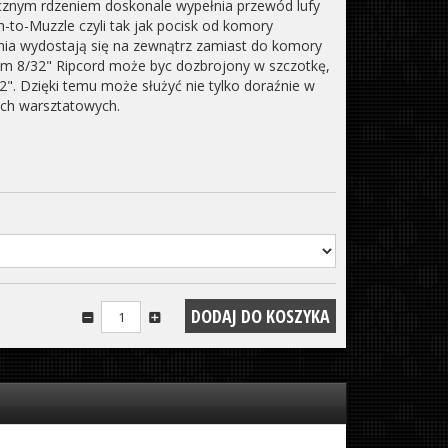
tycznym rdzeniem doskonale wypełnia przewód lufy
h-to-Muzzle czyli tak jak pocisk od komory
nia wydostają się na zewnątrz zamiast do komory
m 8/32" Ripcord może byc dozbrojony w szczotkę,
2". Dzięki temu może służyć nie tylko doraźnie w
ach warsztatowych.