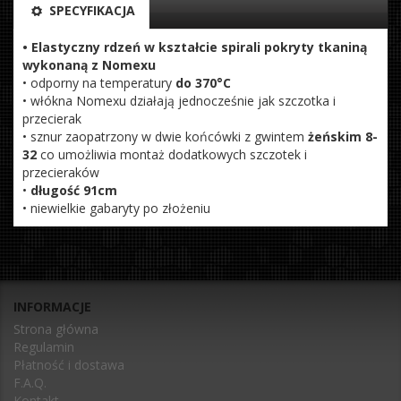
SPECYFIKACJA
• Elastyczny rdzeń w kształcie spirali pokryty tkaniną
wykonaną z Nomexu
• odporny na temperatury
do 370°C
• włókna Nomexu działają jednocześnie jak szczotka i
przecierak
• sznur zaopatrzony w dwie końcówki z gwintem
żeńskim 8-
32
co umożliwia montaż dodatkowych szczotek i
przecieraków
•
długość 91cm
• niewielkie gabaryty po złożeniu
INFORMACJE
Strona główna
Regulamin
Płatność i dostawa
F.A.Q.
Kontakt