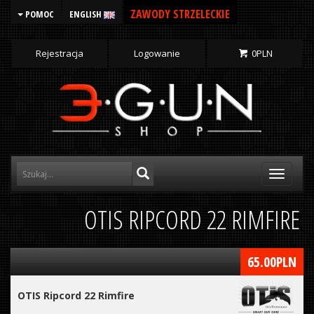
ZAWODY STRZELECKIE
POMOC
ENGLISH
Rejestracja
Logowanie
0
PLN
Toggle
navigati
OTIS RIPCORD 22 RIMFIRE
65.00
PLN
OTIS Ripcord 22 Rimfire