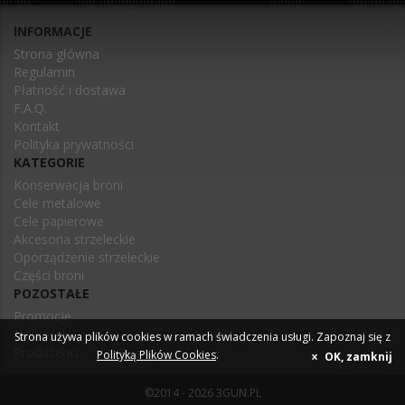
INFORMACJE
Strona główna
Regulamin
Płatność i dostawa
F.A.Q.
Kontakt
Polityka prywatności
KATEGORIE
Konserwacja broni
Cele metalowe
Cele papierowe
Akcesoria strzeleckie
Oporządzenie strzeleckie
Części broni
POZOSTAŁE
Promocje
Nowości
Strona używa plików cookies w ramach świadczenia usługi. Zapoznaj się z
Producenci
Polityką Plików Cookies
.
OK, zamknij
©2014 - 2026 3GUN.PL