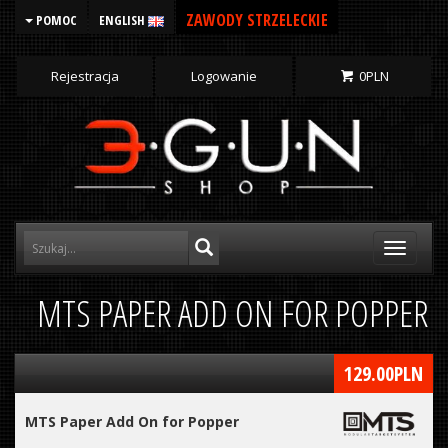
ZAWODY STRZELECKIE
POMOC
ENGLISH
Rejestracja
Logowanie
0
PLN
Toggle
navigati
MTS PAPER ADD ON FOR POPPER
129.00
PLN
MTS Paper Add On for Popper