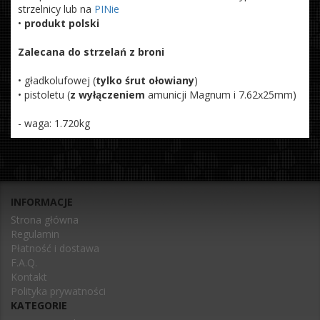
strzelnicy lub na
PINie
•
produkt polski
Zalecana do strzelań z broni
• gładkolufowej (
tylko śrut ołowiany
)
• pistoletu (
z wyłączeniem
amunicji Magnum i 7.62x25mm)
- waga: 1.720kg
INFORMACJE
Strona główna
Regulamin
Płatność i dostawa
F.A.Q.
Kontakt
Polityka prywatności
KATEGORIE