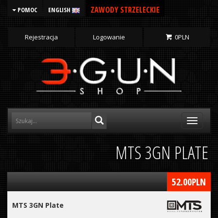
ZAWODY STRZELECKIE
POMOC
ENGLISH
Rejestracja
Logowanie
0
PLN
Toggle
navigati
MTS 3GN PLATE
52.00
PLN
MTS 3GN Plate