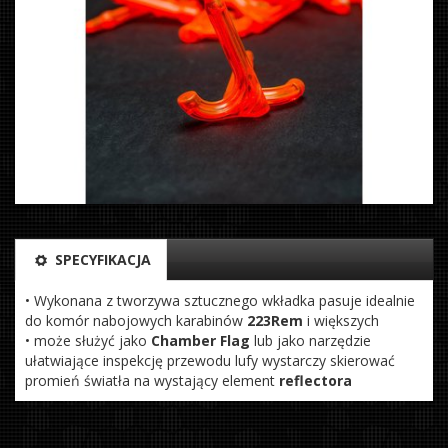
SPECYFIKACJA
• Wykonana z tworzywa sztucznego wkładka pasuje idealnie
do komór nabojowych karabinów
223Rem
i większych
• może służyć jako
Chamber Flag
lub jako narzędzie
ułatwiające inspekcję przewodu lufy wystarczy skierować
promień światła na wystający element
reflectora