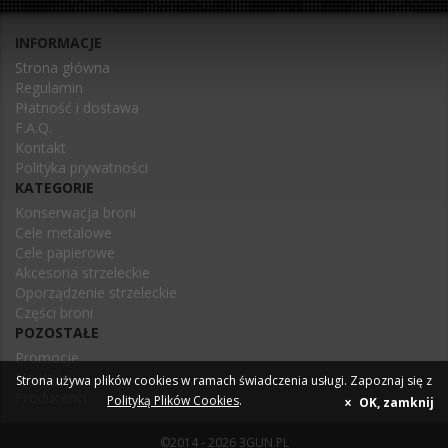
INFORMACJE
Strona główna
Regulamin
Płatność i dostawa
F.A.Q.
Kontakt
Polityka prywatności
KATEGORIE
Konserwacja broni
Cele metalowe
Cele papierowe
Akcesoria strzeleckie
Oporządzenie strzeleckie
Części broni
POZOSTAŁE
Promocje
Nowości
Strona używa plików cookies w ramach świadczenia usługi. Zapoznaj się z
Producenci
Polityką Plików Cookies
.
OK, zamknij
©2014 - 2026 3GUN.PL