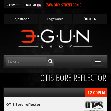
ZAWODY STRZELECKIE
POMOC
ENGLISH
Rejestracja
Logowanie
0
PLN
Toggle
navigati
OTIS BORE REFLECTOR
12.00
PLN
OTIS Bore reflector